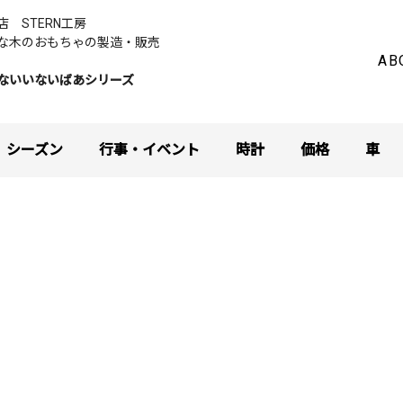
お店
STERN工房
な木のおもちゃの製造・販売
AB
ないいないばあシリーズ
シーズン
行事・イベント
時計
価格
車